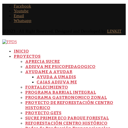
Facebook
Youtube
Email
Whatsapp
@2023 - All Right Reserved. Designed and Developed by
LINKIT
INICIO
PROYECTOS
APRECIA SUCRE
ADIUVA ME PSICOPEDAGOGICO
AYUDAME A AYUDAR
AYUDA A UMADIS
CAJAS ADIUVA ME
FORTALECIMIENTO
PROGRAMA BARRIAL INTEGRAL
PROGRAMA GASTRONOMICO ZONAL
PROYECTO DE REFORESTACIÓN CENTRO
HISTORICO
PROYECTO GETS
SUCRE PRIMER ECO PARQUE FORESTAL
REFORESTACIÓN CENTRO HISTÓRICO