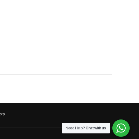
PP
Need Help?
Chat with us