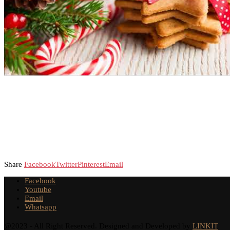
Share
Facebook
Twitter
Pinterest
Email
Facebook
Youtube
Email
Whatsapp
@2023 - All Right Reserved. Designed and Developed by
LINKIT