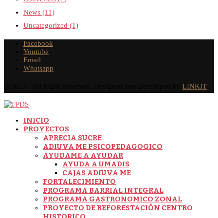
News
(11)
Uncategorized
(1)
Facebook
Youtube
Email
Whatsapp
@2023 - All Right Reserved. Designed and Developed by
LINKIT
INICIO
PROYECTOS
APRECIA SUCRE
ADIUVA ME PSICOPEDAGOGICO
AYUDAME A AYUDAR
AYUDA A UMADIS
CAJAS ADIUVA ME
FORTALECIMIENTO
PROGRAMA BARRIAL INTEGRAL
PROGRAMA GASTRONOMICO ZONAL
PROYECTO DE REFORESTACIÓN CENTRO
HISTORICO